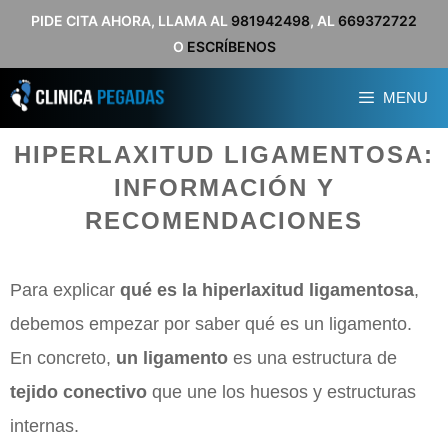
Saltar
PIDE CITA AHORA, LLAMA AL
981942498
, AL
669372722
O
ESCRÍBENOS
al
contenido
MENU
HIPERLAXITUD LIGAMENTOSA:
INFORMACIÓN Y
RECOMENDACIONES
Para explicar
qué es la hiperlaxitud ligamentosa
,
debemos empezar por saber qué es un ligamento.
En concreto,
un ligamento
es una estructura de
tejido conectivo
que une los huesos y estructuras
internas.