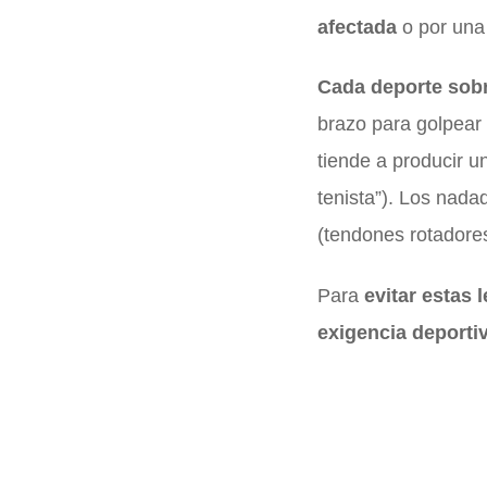
afectada
o por un
Cada deporte sobr
brazo para golpear 
tiende a producir u
tenista”). Los nada
(tendones rotadores
Para
evitar estas 
exigencia deporti