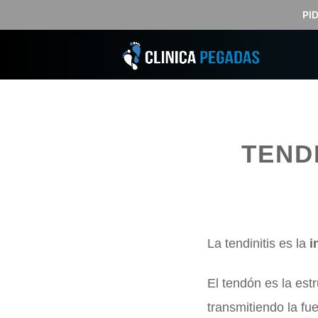
Saltar
PI
al
contenido
TENDI
La tendinitis es la
i
El tendón es la est
transmitiendo la fue