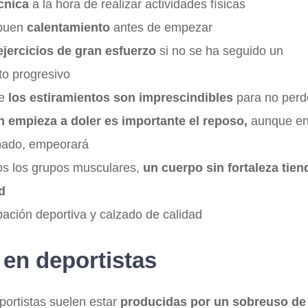
cnica
a la hora de realizar actividades físicas
 buen
calentamiento
antes de empezar
 ejercicios de gran esfuerzo
si no se ha seguido un
o progresivo
ue
los estiramientos son imprescindibles
para no perde
n empieza a doler es importante el reposo,
aunque en 
onado, empeorará
dos los grupos musculares,
un cuerpo sin fortaleza tien
d
ación deportiva y calzado de calidad
 en deportistas
eportistas suelen estar
producidas por un sobreuso de l