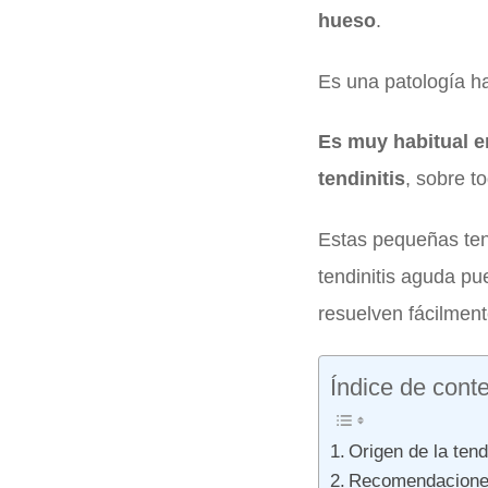
hueso
.
Es una patología ha
Es muy habitual e
tendinitis
, sobre t
Estas pequeñas tend
tendinitis aguda p
resuelven fácilment
Índice de cont
Origen de la tend
Recomendaciones 