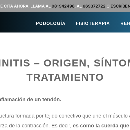
DE CITA AHORA, LLAMA AL
981942498
, AL
669372722
O
ESCRÍBE
PODOLOGÍA
FISIOTERAPIA
REH
NITIS – ORIGEN, SÍNT
TRATAMIENTO
nflamación de un tendón.
ructura formada por tejido conectivo que une el músculo
rza de la contracción. Es decir,
es como la cuerda que 