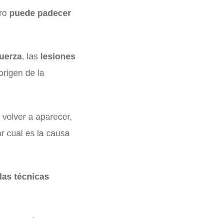
ero
puede padecer
fuerza
, las
lesiones
origen de la
a volver a aparecer,
ar cual es la causa
las técnicas