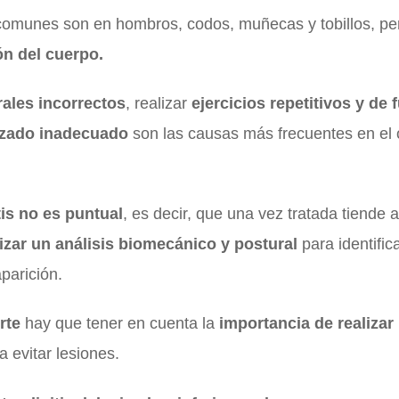
 comunes son en hombros, codos, muñecas y tobillos, p
ón del cuerpo.
rales incorrectos
, realizar
ejercicios repetitivos y de 
lzado inadecuado
son las causas más frecuentes en el 
is no es puntual
, es decir, que una vez tratada tiende 
izar un análisis biomecánico y postural
para identific
parición.
rte
hay que tener en cuenta la
importancia de realizar 
a evitar lesiones.