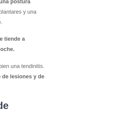
 una postura
plantares y una
.
te tiende a
noche.
en una tendinitis.
 de lesiones y de
de