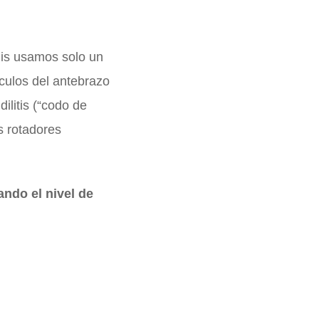
enis usamos solo un
sculos del antebrazo
ilitis (“codo de
s rotadores
ndo el nivel de