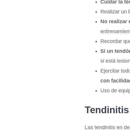
Cuidar la té
Realizar un
No realizar
entrenamient
Recordar q
Si un tendó
si está lesi
Ejercitar to
con facilida
Uso de equip
Tendinitis
Las tendinitis en d