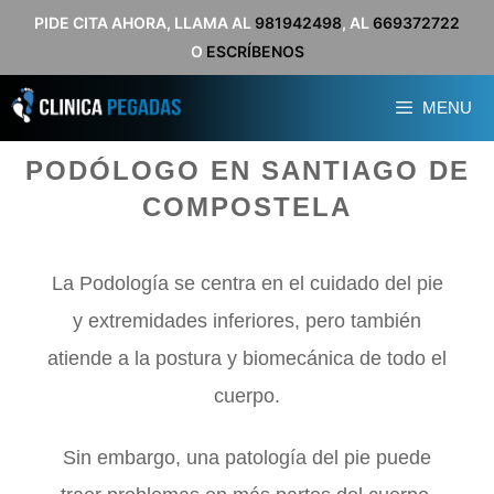
Saltar
PIDE CITA AHORA, LLAMA AL
981942498
, AL
669372722
O
ESCRÍBENOS
al
contenido
MENU
PODÓLOGO EN SANTIAGO DE
COMPOSTELA
La Podología se centra en el cuidado del pie
y extremidades inferiores, pero también
atiende a la postura y biomecánica de todo el
cuerpo.
Sin embargo, una patología del pie puede