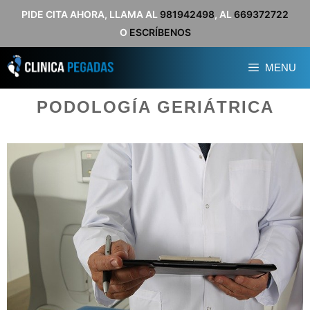
Saltar
PIDE CITA AHORA, LLAMA AL
981942498
, AL
669372722
O
ESCRÍBENOS
al
contenido
MENU
PODOLOGÍA GERIÁTRICA