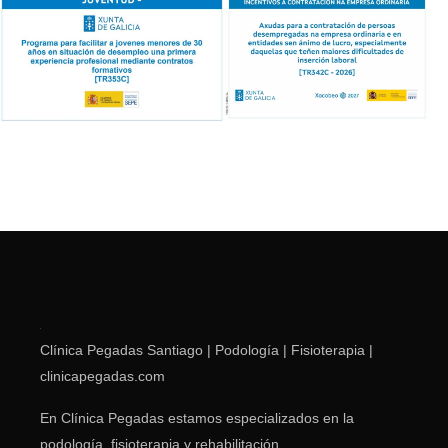
Clínica Pegadas Santiago | Podología | Fisioterapia |
clinicapegadas.com
En Clínica Pegadas estamos especializados en la
podología, fisioterapia y rehabilitación.