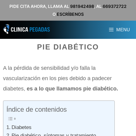
Saltar
PIDE CITA AHORA, LLAMA AL
981942498
, AL
669372722
O
ESCRÍBENOS
al
contenido
MENU
PIE DIABÉTICO
A la pérdida de sensibilidad y/o falla la
vascularización en los pies debido a padecer
diabetes,
es a lo que llamamos pie diabético.
Índice de contenidos
Diabetes
Pie diabético, síntomas y tratamiento