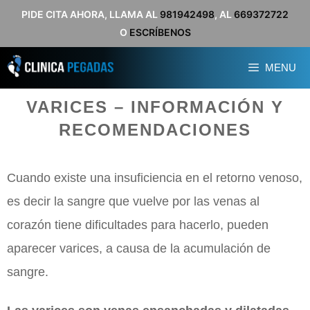
Saltar
PIDE CITA AHORA, LLAMA AL
981942498
, AL
669372722
O
ESCRÍBENOS
al
contenido
MENU
VARICES – INFORMACIÓN Y
RECOMENDACIONES
Cuando existe una insuficiencia en el retorno venoso,
es decir la sangre que vuelve por las venas al
corazón tiene dificultades para hacerlo, pueden
aparecer varices, a causa de la acumulación de
sangre.