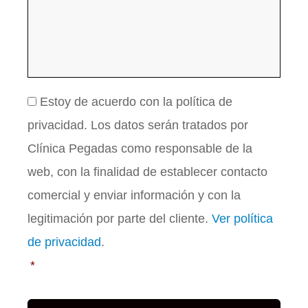
C
Estoy de acuerdo con la política de
o
privacidad. Los datos serán tratados por
n
s
Clínica Pegadas como responsable de la
e
web, con la finalidad de establecer contacto
n
t
comercial y enviar información y con la
i
legitimación por parte del cliente.
Ver política
m
i
de privacidad
.
e
*
n
t
o