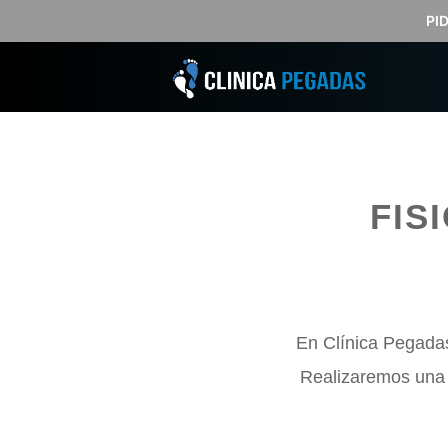
Saltar
PI
al
contenido
FIS
En Clínica Pegada
Realizaremos una e