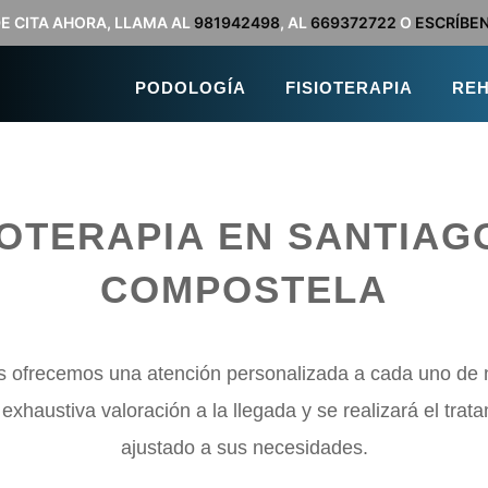
DE CITA AHORA, LLAMA AL
981942498
, AL
669372722
O
ESCRÍBE
PODOLOGÍA
FISIOTERAPIA
REH
IOTERAPIA EN SANTIAG
COMPOSTELA
s ofrecemos una atención personalizada a cada uno de n
xhaustiva valoración a la llegada y se realizará el tra
ajustado a sus necesidades.