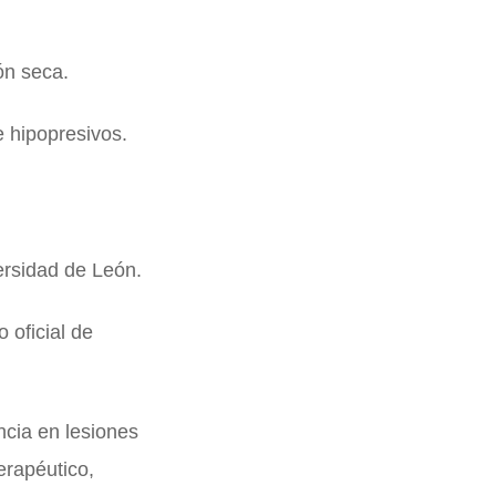
ón seca.
e hipopresivos.
ersidad de León.
 oficial de
cia en lesiones
terapéutico,