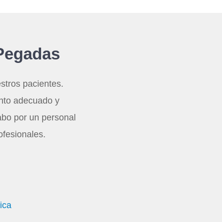
 Pegadas
stros pacientes.
ento adecuado y
abo por un personal
ofesionales.
ica