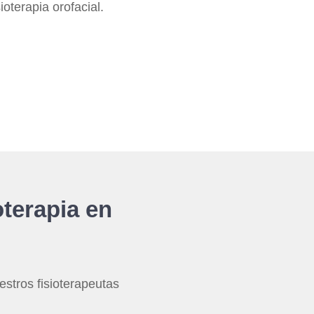
sioterapia orofacial.
oterapia en
stros fisioterapeutas