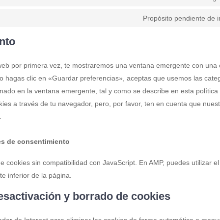
Propósito pendiente de i
nto
web por primera vez, te mostraremos una ventana emergente con una e
o hagas clic en «Guardar preferencias», aceptas que usemos las categ
nado en la ventana emergente, tal y como se describe en esta polític
kies a través de tu navegador, pero, por favor, ten en cuenta que nue
.
tes de consentimiento
de cookies sin compatibilidad con JavaScript. En AMP, puedes utilizar el
e inferior de la página.
desactivación y borrado de cookies
gador de Internet para eliminar las cookies de forma automática o man