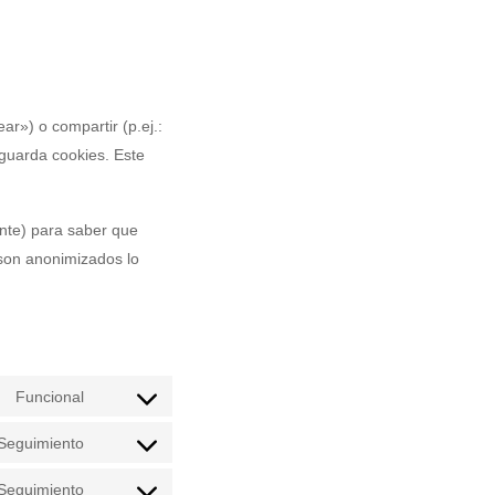
r») o compartir (p.ej.:
 guarda cookies. Este
ente) para saber que
son anonimizados lo
Funcional
Consent
to
/Seguimiento
Consent
service
to
Seguimiento