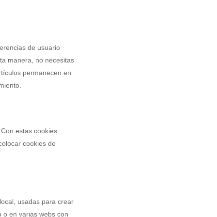
erencias de usuario
esta manera, no necesitas
artículos permanecen en
miento.
. Con estas cookies
colocar cookies de
local, usadas para crear
b o en varias webs con