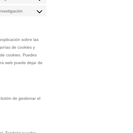
wordpress
Consent
service
to
nvestigación
google-
Consent
service
recaptcha
to
google-
service
maps
varios
xplicación sobre las
orías de cookies y
a de cookies. Puedes
stra web puede dejar de
 botón de gestionar el
ual. También puedes