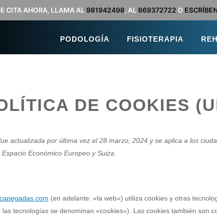
DE CITA AHORA, LLAMA AL
981942498
, AL
669372722
O
ESCRÍBE
PODOLOGÍA
FISIOTERAPIA
REH
OLÍTICA DE COOKIES (U
 fue actualizada por última vez el 28 marzo, 2024 y se aplica a los ciu
l Espacio Económico Europeo y Suiza.
inicapegadas.com
(en adelante: «la web») utiliza cookies y otras tecnolo
las tecnologías se denominan «cookies»). Las cookies también son co