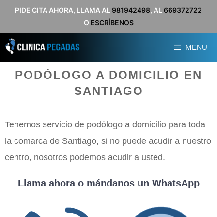
Saltar
PIDE CITA AHORA, LLAMA AL
981942498
, AL
669372722
O
ESCRÍBENOS
al
contenido
MENU
PODÓLOGO A DOMICILIO EN
SANTIAGO
Tenemos servicio de podólogo a domicilio para toda
la comarca de Santiago, si no puede acudir a nuestro
centro, nosotros podemos acudir a usted.
Llama ahora o mándanos un WhatsApp