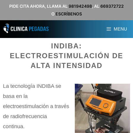
Saltar
PIDE CITA AHORA, LLAMA AL
981942498
, AL
669372722
O
ESCRÍBENOS
al
contenido
MENU
INDIBA:
ELECTROESTIMULACIÓN DE
ALTA INTENSIDAD
La tecnología INDIBA se
basa en la
electroestimulación a través
de radiofrecuencia
continua.