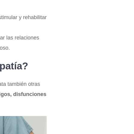
imular y rehabilitar
ar las relaciones
ioso.
patía?
ata también otras
igos, disfunciones