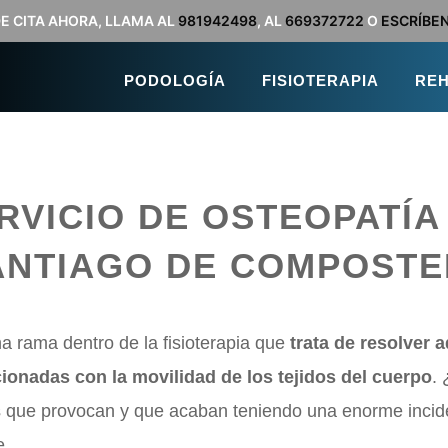
DE CITA AHORA, LLAMA AL
981942498
, AL
669372722
O
ESCRÍBE
PODOLOGÍA
FISIOTERAPIA
REH
RVICIO DE OSTEOPATÍA
ANTIAGO DE COMPOSTE
a rama dentro de la fisioterapia que
trata de resolver a
ionadas con la movilidad de los tejidos del cuerpo
. 
os que provocan y que acaban teniendo una enorme incide
e.