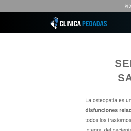
Saltar
PI
al
contenido
SE
S
La osteopatía es un
disfunciones relac
todos los trastorn
integral del pacient