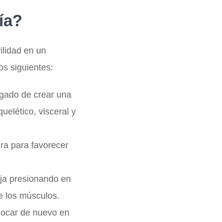
ía?
ilidad en un
os siguientes:
argado de crear una
uelético, visceral y
ura para favorecer
aja presionando en
de los músculos.
olocar de nuevo en