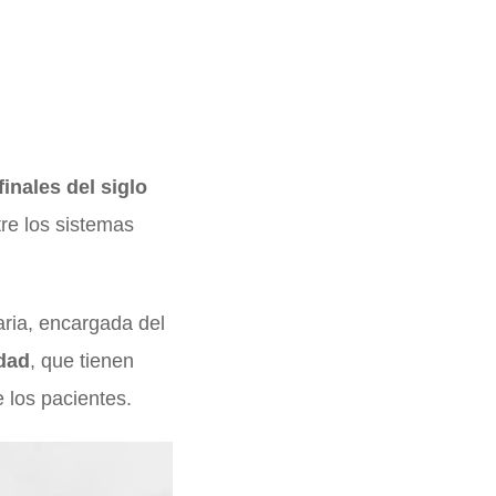
finales del siglo
tre los sistemas
aria, encargada del
idad
, que tienen
 los pacientes.