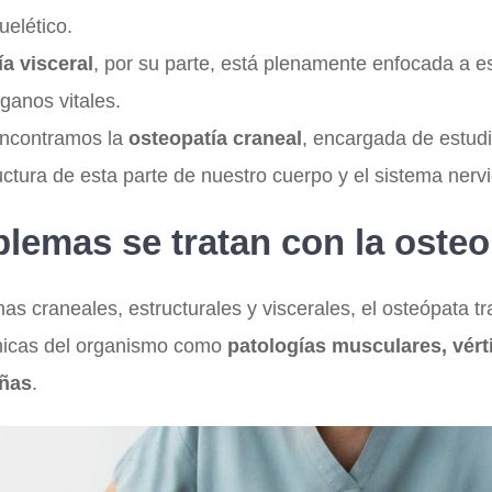
elético.
a visceral
, por su parte, está plenamente enfocada a est
rganos vitales.
encontramos la
osteopatía craneal
, encargada de estudi
ructura de esta parte de nuestro cuerpo y el sistema nerv
lemas se tratan con la osteo
 craneales, estructurales y viscerales, el osteópata tr
nicas del organismo como
patologías musculares, vért
añas
.