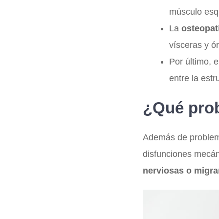
músculo esqu
La
osteopatí
vísceras y ó
Por último, 
entre la est
¿Qué prob
Además de problemas
disfunciones mecá
nerviosas o migr