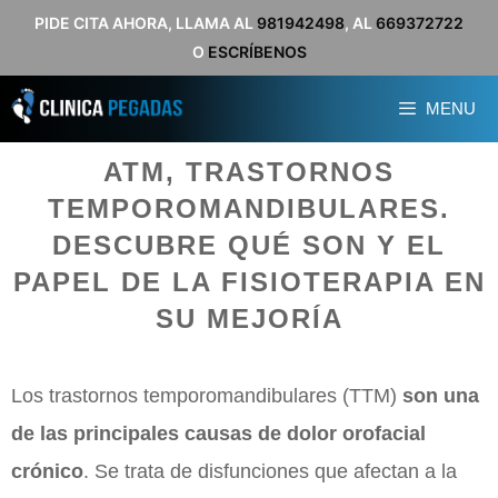
Saltar
PIDE CITA AHORA, LLAMA AL
981942498
, AL
669372722
O
ESCRÍBENOS
al
contenido
MENU
ATM, TRASTORNOS
TEMPOROMANDIBULARES.
DESCUBRE QUÉ SON Y EL
PAPEL DE LA FISIOTERAPIA EN
SU MEJORÍA
Los trastornos temporomandibulares (TTM)
son una
de las principales causas de dolor orofacial
crónico
. Se trata de disfunciones que afectan a la