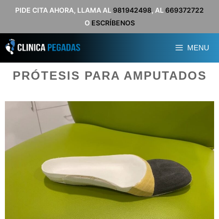
Saltar
PIDE CITA AHORA, LLAMA AL
981942498
, AL
669372722
O
ESCRÍBENOS
al
contenido
MENU
PRÓTESIS PARA AMPUTADOS