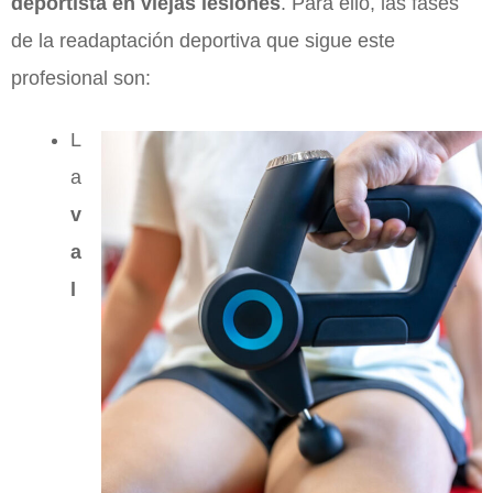
deportista en viejas lesiones
. Para ello, las fases
de la readaptación deportiva que sigue este
profesional son:
L
a
v
a
l