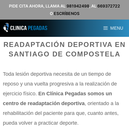
Saltar
PIDE CITA AHORA, LLAMA AL
981942498
, AL
669372722
O
ESCRÍBENOS
al
contenido
MENU
READAPTACIÓN DEPORTIVA EN
SANTIAGO DE COMPOSTELA
Toda lesión deportiva necesita de un tiempo de
reposo y una vuelta progresiva a la realización de
ejercicio físico.
En Clínica Pegadas somos un
centro de readaptación deportiva
, orientado a la
rehabilitación del paciente para que, cuanto antes,
pueda volver a practicar deporte.