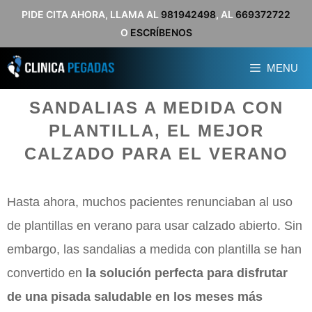
Saltar
PIDE CITA AHORA, LLAMA AL
981942498
, AL
669372722
O
ESCRÍBENOS
al
contenido
MENU
SANDALIAS A MEDIDA CON
PLANTILLA, EL MEJOR
CALZADO PARA EL VERANO
Hasta ahora, muchos pacientes renunciaban al uso
de plantillas en verano para usar calzado abierto. Sin
embargo, las sandalias a medida con plantilla se han
convertido en
la solución perfecta para disfrutar
de una pisada saludable en los meses más